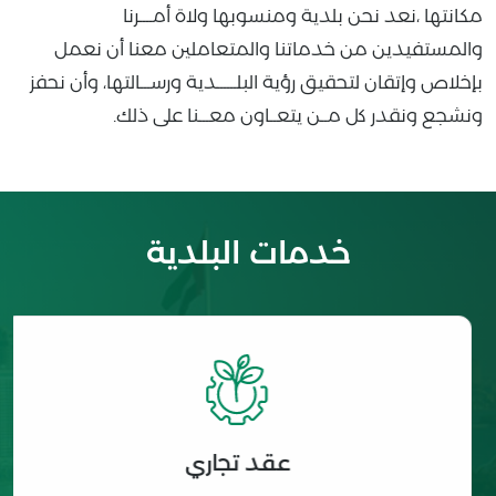
مكانتها ،نعد نحن بلدية ومنسوبها ولاة أمــــرنا
والمستفيدين من خدماتنا والمتعاملين معنا أن نعمل
بإخلاص وإتقان لتحقيق رؤية البلــــــدية ورســـالتها، وأن نحفز
ونشجع ونقدر كل مــن يتعــاون معـــنا على ذلك.
خدمات البلدية
عقد تجاري